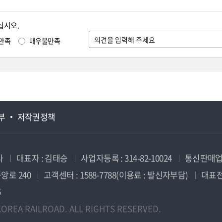
십시오.
만족
매우불만족
부
저작권정책
사
대표자 : 김태승
사업자등록 : 314-82-10024
통신판매업신
앙로 240
고객센터 : 1588-7788(이용료 : 발신자부담)
대표전화
5
OREA RAILROAD. ALL RIGHTS RESERVED.