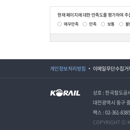
현재 페이지에 대한 만족도를 평가하여 주
매우만족
만족
보통
불
개인정보처리방침
이메일무단수집거
상호 : 한국철도공
대전광역시 동구 중
팩스 : 02-361-838
COPYRIGHT ⓒ K