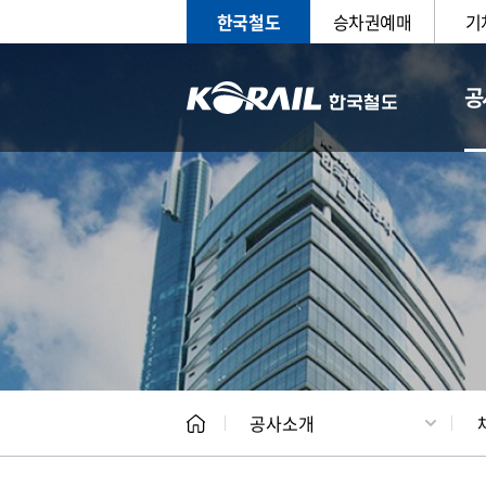
한국철도
승차권예매
기
공
CEO
일반현
공사소개