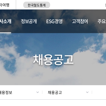
차여행
한국철도통계
사소개
정보공개
ESG경영
고객참여
주요
황
조직현황
채용정보
채용공고
채용정보
채용공고