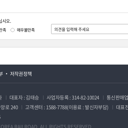
십시오.
만족
매우불만족
부
저작권정책
사
대표자 : 김태승
사업자등록 : 314-82-10024
통신판매업신
앙로 240
고객센터 : 1588-7788(이용료 : 발신자부담)
대표전화
5
OREA RAILROAD. ALL RIGHTS RESERVED.