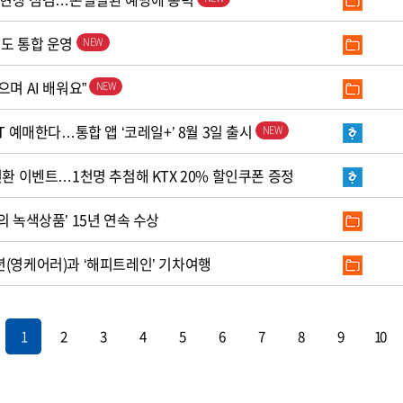
철도 통합 운영
으며 AI 배워요”
T 예매한다…통합 앱 ‘코레일+’ 8월 3일 출시
전환 이벤트…1천명 추첨해 KTX 20% 할인쿠폰 증정
의 녹색상품’ 15년 연속 수상
년(영케어러)과 ‘해피트레인’ 기차여행
1
2
3
4
5
6
7
8
9
10