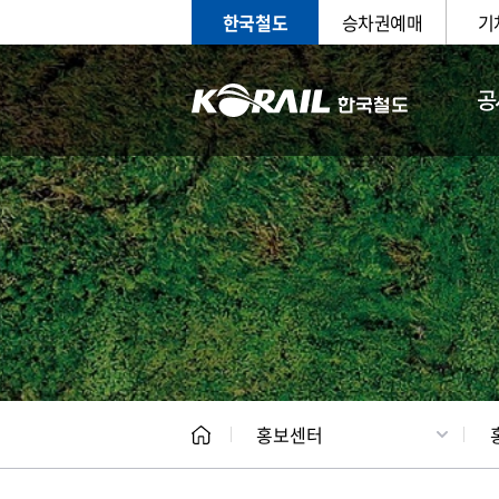
한국철도
승차권예매
기
공
홍보
문화사
홍보센터