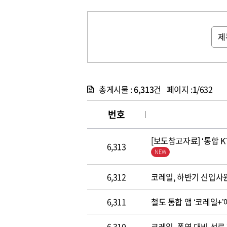
총게시물 :
6,313
건 페이지 :
1
/632
번호
[보도참고자료] ‘통합 
6,313
6,312
코레일, 하반기 신입사
6,311
철도 통합 앱 ‘코레일+
6,310
코레일, 폭염 대비 선