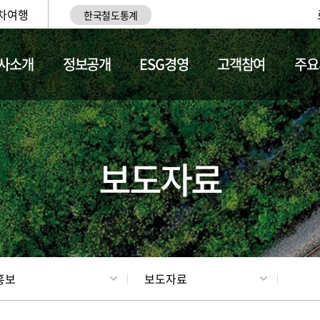
차여행
한국철도통계
사소개
정보공개
ESG경영
고객참여
주요
업
갤러리
기차소개
보도자료
홍보
보도자료