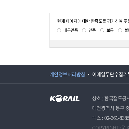
현재 페이지에 대한 만족도를 평가하여 주
매우만족
만족
보통
불
개인정보처리방침
이메일무단수집거
상호 : 한국철도공
대전광역시 동구 중
팩스 : 02-361-838
COPYRIGHT ⓒ K