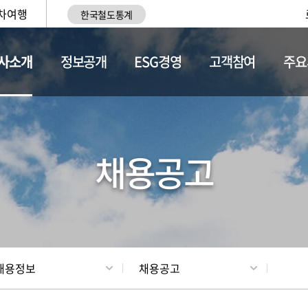
차여행
한국철도통계
사소개
정보공개
ESG경영
고객참여
주요
황
조직현황
채용정보
채용공고
채용정보
채용공고