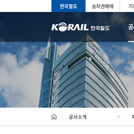
한국철도
승차권예매
기
공
CEO
일반현
공사소개