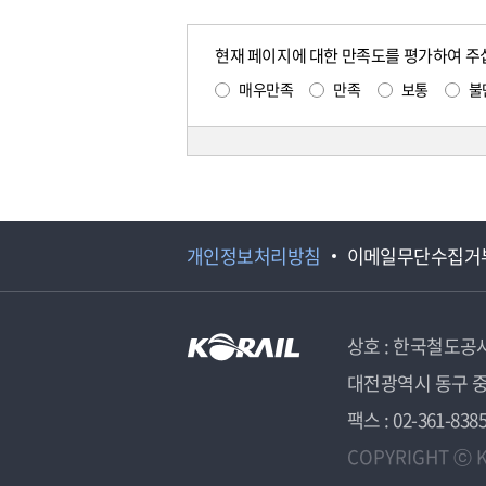
현재 페이지에 대한 만족도를 평가하여 주
매우만족
만족
보통
불
개인정보처리방침
이메일무단수집거
상호 : 한국철도공
대전광역시 동구 중
팩스 : 02-361-838
COPYRIGHT ⓒ K