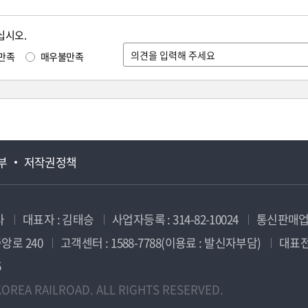
십시오.
만족
매우불만족
부
저작권정책
사
대표자 : 김태승
사업자등록 : 314-82-10024
통신판매업신
앙로 240
고객센터 : 1588-7788(이용료 : 발신자부담)
대표전화
5
OREA RAILROAD. ALL RIGHTS RESERVED.