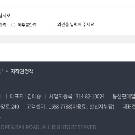
십시오.
만족
매우불만족
부
저작권정책
사
대표자 : 김태승
사업자등록 : 314-82-10024
통신판매업신
앙로 240
고객센터 : 1588-7788(이용료 : 발신자부담)
대표전화
5
OREA RAILROAD. ALL RIGHTS RESERVED.