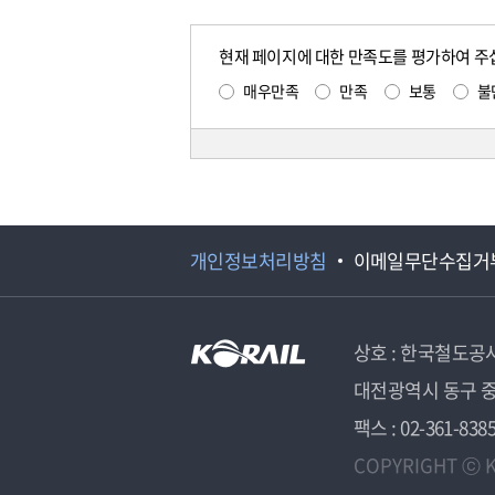
현재 페이지에 대한 만족도를 평가하여 주
매우만족
만족
보통
불
개인정보처리방침
이메일무단수집거
상호 : 한국철도공
대전광역시 동구 중
팩스 : 02-361-838
COPYRIGHT ⓒ K