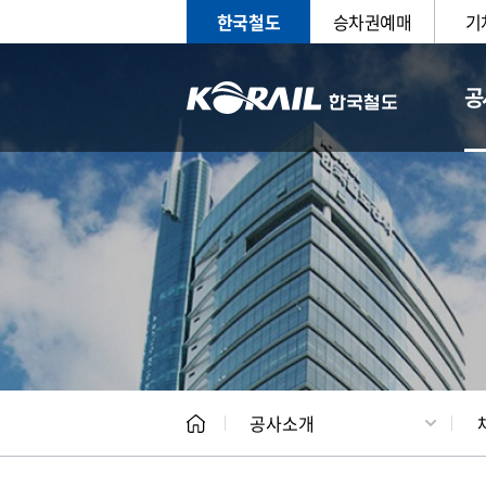
한국철도
승차권예매
기
공
CEO
일반현
공사소개