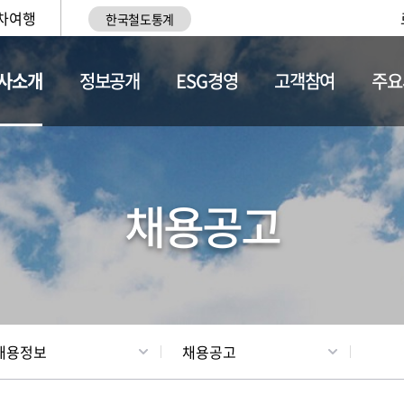
차여행
한국철도통계
사소개
정보공개
ESG경영
고객참여
주요
황
조직현황
채용정보
채용공고
채용정보
채용공고