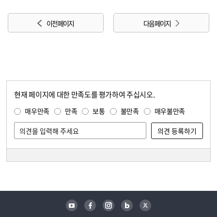
이전 페이지
다음 페이지
현재 페이지에 대한 만족도를 평가하여 주십시오.
콘텐츠 만족도 조사
만족도 조사
매우만족
만족
보통
불만족
매우불만족
담당자 정보
담당자 정보
유튜브
페이스북
인스타그램
블로그
트위터