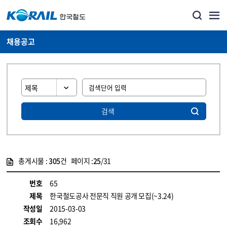
채용공고
검색
총게시물 :
305
건 페이지 :
25
/31
게시물 목록
코레일소개_경영공시_채용공고 목록 - 정보 제공
번호
65
제목
한국철도공사 전문직 직원 공개 모집(~3.24)
작성일
2015-03-03
조회수
16,962