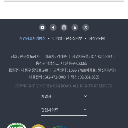
담당자 정보
담당자 정보
유튜브
페이스북
인스타그램
블로그
트위터
개인정보처리방침
이메일무단수집거부
저작권정책
상호 : 한국철도공사
대표자 : 김태승
사업자등록 : 314-82-10024
통신판매업신고 : 대전 동구-0233호
대전광역시 동구 중앙로 240
고객센터 : 1588-7788(이용료 : 발신자부담)
대표전화 : 042-472-5000
팩스 : 02-361-8385
COPYRIGHT ⓒ KOREA RAILROAD. ALL RIGHTS RESERVED.
계열사
관련사이트