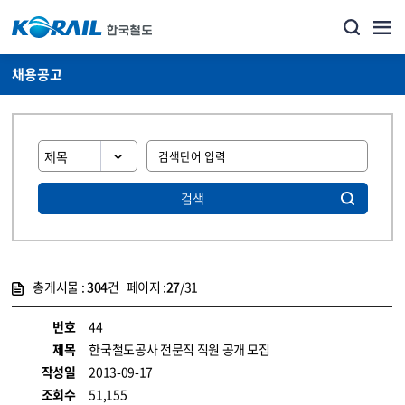
채용공고
검색
총게시물 :
304
건 페이지 :
27
/31
게시물 목록
코레일소개_경영공시_채용공고 목록 - 정보 제공
번호
44
제목
한국철도공사 전문직 직원 공개 모집
작성일
2013-09-17
조회수
51,155