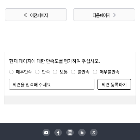
이전 페이지
다음 페이지
현재 페이지에 대한 만족도를 평가하여 주십시오.
콘텐츠 만족도 조사
만족도 조사
매우만족
만족
보통
불만족
매우불만족
담당자 정보
담당자 정보
유튜브
페이스북
인스타그램
블로그
트위터