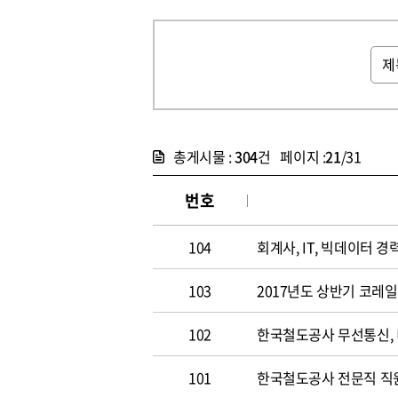
총게시물 :
304
건 페이지 :
21
/31
번호
104
회계사, IT, 빅데이터 경력
103
2017년도 상반기 코레
102
한국철도공사 무선통신,
101
한국철도공사 전문직 직