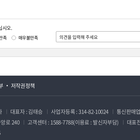
십시오.
만족
매우불만족
부
저작권정책
사
대표자 : 김태승
사업자등록 : 314-82-10024
통신판매업신
앙로 240
고객센터 : 1588-7788(이용료 : 발신자부담)
대표전화
5