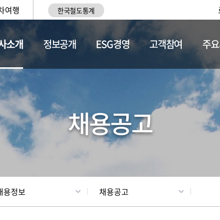
차여행
한국철도통계
사소개
정보공개
ESG경영
고객참여
주요
황
조직현황
채용정보
채용공고
채용정보
채용공고