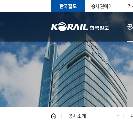
한국철도
승차권예매
기
공
CEO
일반현
공사소개