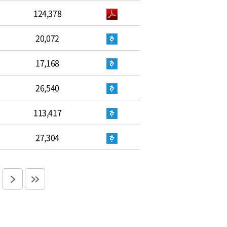
124,378
20,072
17,168
26,540
113,417
27,304