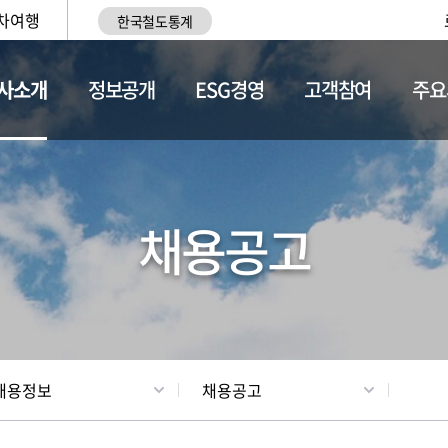
차여행
한국철도통계
사소개
정보공개
ESG경영
고객참여
주요
황
조직현황
채용정보
채용공고
채용정보
채용공고