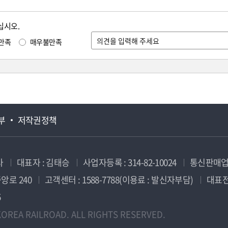
십시오.
만족
매우불만족
부
저작권정책
사
대표자 : 김태승
사업자등록 : 314-82-10024
통신판매업신
앙로 240
고객센터 : 1588-7788(이용료 : 발신자부담)
대표전화
5
OREA RAILROAD. ALL RIGHTS RESERVED.