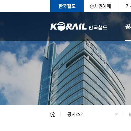
한국철도
승차권예매
기
공
CEO
일반현
공사소개