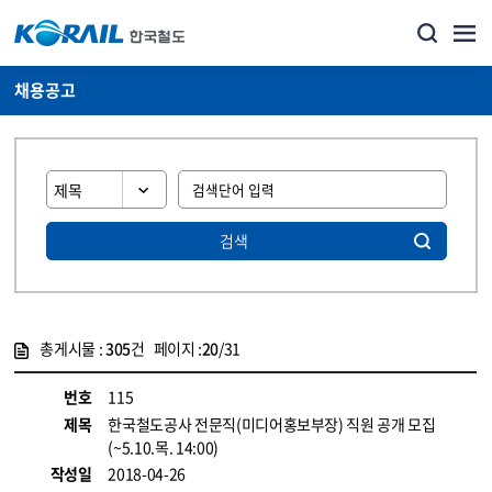
채용공고
검색
총게시물 :
305
건 페이지 :
20
/31
게시물 목록
코레일소개_경영공시_채용공고 목록 - 정보 제공
번호
115
제목
한국철도공사 전문직(미디어홍보부장) 직원 공개 모집
(~5.10.목. 14:00)
작성일
2018-04-26