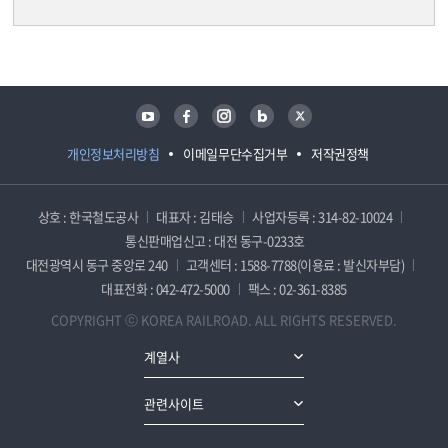
담당자 정보
담당자 정보
유튜브
페이스북
인스타그램
블로그
트위터
개인정보처리방침
이메일무단수집거부
저작권정책
상호 : 한국철도공사
대표자 : 김태승
사업자등록 : 314-82-10024
통신판매업신고 : 대전 동구-0233호
대전광역시 동구 중앙로 240
고객센터 : 1588-7788(이용료 : 발신자부담)
대표전화 : 042-472-5000
팩스 : 02-361-8385
COPYRIGHT ⓒ KOREA RAILROAD. ALL RIGHTS RESERVED.
계열사
관련사이트