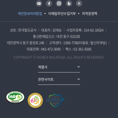
유튜브
페이스북
인스타그램
블로그
트위터
개인정보처리방침
이메일무단수집거부
저작권정책
상호 : 한국철도공사
대표자 : 김태승
사업자등록 : 314-82-10024
통신판매업신고 : 대전 동구-0233호
대전광역시 동구 중앙로 240
고객센터 : 1588-7788(이용료 : 발신자부담)
대표전화 : 042-472-5000
팩스 : 02-361-8385
COPYRIGHT ⓒ KOREA RAILROAD. ALL RIGHTS RESERVED.
계열사
관련사이트