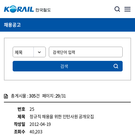
채용공고
검색
총게시물 :
305
건 페이지 :
29
/31
게시물 목록
코레일소개_경영공시_채용공고 목록 - 정보 제공
번호
25
제목
정규직 채용을 위한 인턴사원 공개모집
작성일
2012-04-19
조회수
40,203