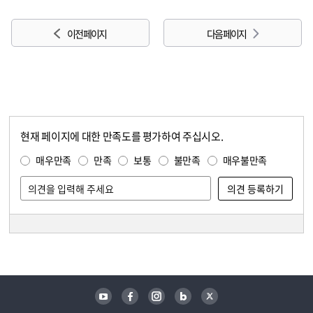
이전 페이지
다음 페이지
현재 페이지에 대한 만족도를 평가하여 주십시오.
콘텐츠 만족도 조사
만족도 조사
매우만족
만족
보통
불만족
매우불만족
담당자 정보
담당자 정보
유튜브
페이스북
인스타그램
블로그
트위터