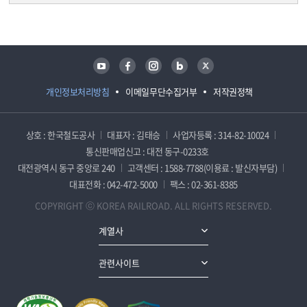
담당자 정보
담당자 정보
유튜브
페이스북
인스타그램
블로그
트위터
개인정보처리방침
이메일무단수집거부
저작권정책
상호 : 한국철도공사
대표자 : 김태승
사업자등록 : 314-82-10024
통신판매업신고 : 대전 동구-0233호
대전광역시 동구 중앙로 240
고객센터 : 1588-7788(이용료 : 발신자부담)
대표전화 : 042-472-5000
팩스 : 02-361-8385
COPYRIGHT ⓒ KOREA RAILROAD. ALL RIGHTS RESERVED.
계열사
관련사이트