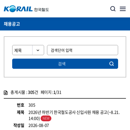
채용공고
검색
총게시물 :
305
건 페이지 :
1
/31
게시물 목록
코레일소개_경영공시_채용공고 목록 - 정보 제공
번호
305
제목
2026년 하반기 한국철도공사 신입사원 채용 공고(~8.21.
14:00)
작성일
2026-08-07