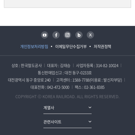
담당자 정보
담당자 정보
유튜브
페이스북
인스타그램
블로그
트위터
개인정보처리방침
이메일무단수집거부
저작권정책
상호 : 한국철도공사
대표자 : 김태승
사업자등록 : 314-82-10024
통신판매업신고 : 대전 동구-0233호
대전광역시 동구 중앙로 240
고객센터 : 1588-7788(이용료 : 발신자부담)
대표전화 : 042-472-5000
팩스 : 02-361-8385
COPYRIGHT ⓒ KOREA RAILROAD. ALL RIGHTS RESERVED.
계열사
관련사이트