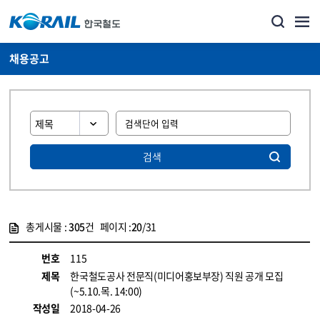
채용공고
검색
총게시물 :
305
건 페이지 :
20
/31
게시물 목록
코레일소개_경영공시_채용공고 목록 - 정보 제공
번호
115
제목
한국철도공사 전문직(미디어홍보부장) 직원 공개 모집
(~5.10.목. 14:00)
작성일
2018-04-26