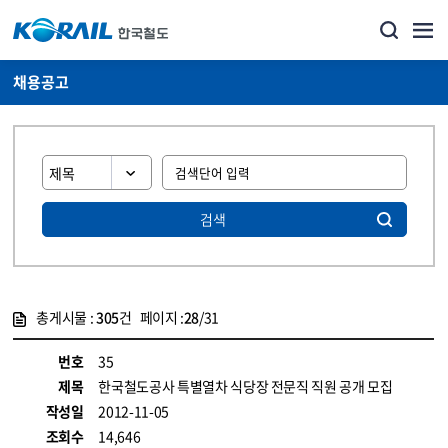
채용공고
검색
총게시물 :
305
건 페이지 :
28
/31
게시물 목록
코레일소개_경영공시_채용공고 목록 - 정보 제공
번호
35
제목
한국철도공사 특별열차 식당장 전문직 직원 공개 모집
작성일
2012-11-05
조회수
14,646