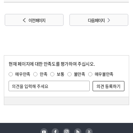
이전 페이지
다음 페이지
현재 페이지에 대한 만족도를 평가하여 주십시오.
콘텐츠 만족도 조사
만족도 조사
매우만족
만족
보통
불만족
매우불만족
담당자 정보
담당자 정보
유튜브
페이스북
인스타그램
블로그
트위터