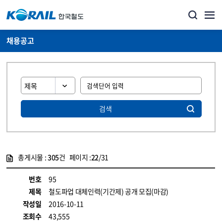
채용공고
검색
총게시물 :
305
건 페이지 :
22
/31
게시물 목록
코레일소개_경영공시_채용공고 목록 - 정보 제공
번호
95
제목
철도파업 대체인력(기간제) 공개 모집(마감)
작성일
2016-10-11
조회수
43,555