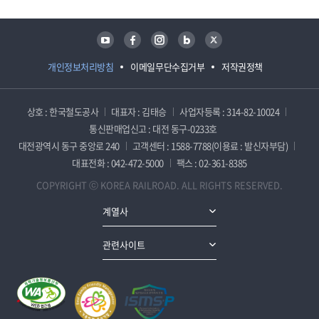
유튜브
페이스북
인스타그램
블로그
트위터
개인정보처리방침
이메일무단수집거부
저작권정책
상호 : 한국철도공사
대표자 : 김태승
사업자등록 : 314-82-10024
통신판매업신고 : 대전 동구-0233호
대전광역시 동구 중앙로 240
고객센터 : 1588-7788(이용료 : 발신자부담)
대표전화 : 042-472-5000
팩스 : 02-361-8385
COPYRIGHT ⓒ KOREA RAILROAD. ALL RIGHTS RESERVED.
계열사
관련사이트