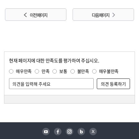
이전 페이지
다음 페이지
현재 페이지에 대한 만족도를 평가하여 주십시오.
콘텐츠 만족도 조사
만족도 조사
매우만족
만족
보통
불만족
매우불만족
담당자 정보
담당자 정보
유튜브
페이스북
인스타그램
블로그
트위터