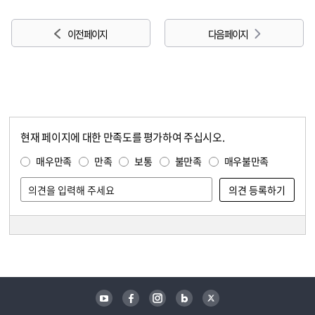
이전 페이지
다음 페이지
현재 페이지에 대한 만족도를 평가하여 주십시오.
콘텐츠 만족도 조사
만족도 조사
매우만족
만족
보통
불만족
매우불만족
담당자 정보
담당자 정보
유튜브
페이스북
인스타그램
블로그
트위터