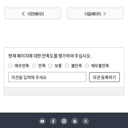
이전 페이지
다음 페이지
현재 페이지에 대한 만족도를 평가하여 주십시오.
콘텐츠 만족도 조사
만족도 조사
매우만족
만족
보통
불만족
매우불만족
담당자 정보
담당자 정보
유튜브
페이스북
인스타그램
블로그
트위터