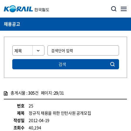
채용공고
검색
총게시물 :
305
건 페이지 :
29
/31
게시물 목록
코레일소개_경영공시_채용공고 목록 - 정보 제공
번호
25
제목
정규직 채용을 위한 인턴사원 공개모집
작성일
2012-04-19
조회수
40,194