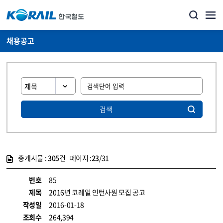
채용공고
검색
총게시물 :
305
건 페이지 :
23
/31
게시물 목록
코레일소개_경영공시_채용공고 목록 - 정보 제공
번호
85
제목
2016년 코레일 인턴사원 모집 공고
작성일
2016-01-18
조회수
264,394