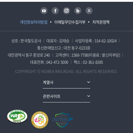
유튜브
페이스북
인스타그램
블로그
트위터
개인정보처리방침
이메일무단수집거부
저작권정책
상호 : 한국철도공사
대표자 : 김태승
사업자등록 : 314-82-10024
통신판매업신고 : 대전 동구-0233호
대전광역시 동구 중앙로 240
고객센터 : 1588-7788(이용료 : 발신자부담)
대표전화 : 042-472-5000
팩스 : 02-361-8385
COPYRIGHT ⓒ KOREA RAILROAD. ALL RIGHTS RESERVED.
계열사
관련사이트