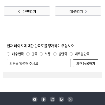
이전 페이지
다음 페이지
현재 페이지에 대한 만족도를 평가하여 주십시오.
콘텐츠 만족도 조사
만족도 조사
매우만족
만족
보통
불만족
매우불만족
담당자 정보
담당자 정보
유튜브
페이스북
인스타그램
블로그
트위터