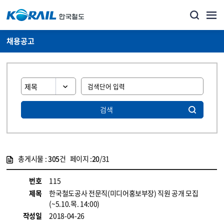
채용공고
검색
총게시물 :
305
건 페이지 :
20
/31
게시물 목록
코레일소개_경영공시_채용공고 목록 - 정보 제공
번호
115
제목
한국철도공사 전문직(미디어홍보부장) 직원 공개 모집
(~5.10.목. 14:00)
작성일
2018-04-26