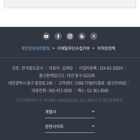
담당자 정보
담당자 정보
유튜브
페이스북
인스타그램
블로그
트위터
개인정보처리방침
이메일무단수집거부
저작권정책
상호 : 한국철도공사
대표자 : 김태승
사업자등록 : 314-82-10024
통신판매업신고 : 대전 동구-0233호
대전광역시 동구 중앙로 240
고객센터 : 1588-7788(이용료 : 발신자부담)
대표전화 : 042-472-5000
팩스 : 02-361-8385
COPYRIGHT ⓒ KOREA RAILROAD. ALL RIGHTS RESERVED.
계열사
관련사이트