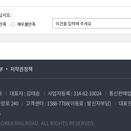
십시오.
만족
매우불만족
부
저작권정책
사
대표자 : 김태승
사업자등록 : 314-82-10024
통신판매업신
앙로 240
고객센터 : 1588-7788(이용료 : 발신자부담)
대표전화
5
OREA RAILROAD. ALL RIGHTS RESERVED.