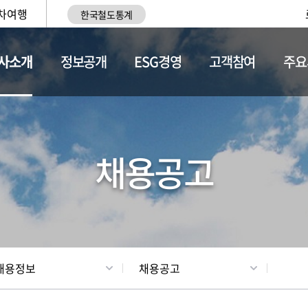
차여행
한국철도통계
사소개
정보공개
ESG경영
고객참여
주요
황
조직현황
채용정보
채용공고
채용정보
채용공고