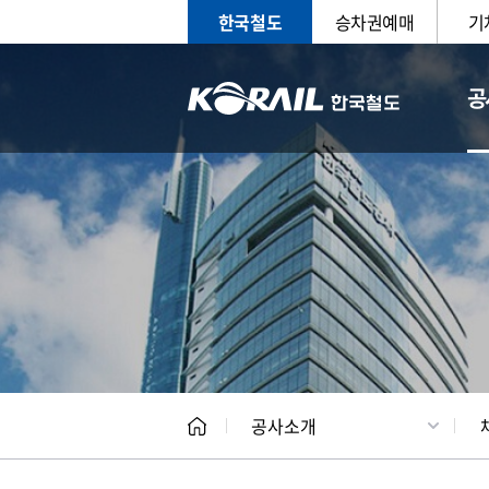
한국철도
승차권예매
기
공
CEO
일반현
공사소개