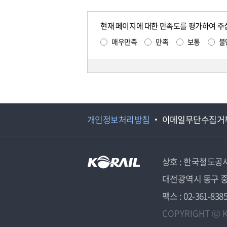
현재 페이지에 대한 만족도를 평가하여 주
매우만족
만족
보통
불
개인정보처리방침
이메일무단수집거
상호 : 한국철도공
대전광역시 동구 중
팩스 : 02-361-838
COPYRIGHT ⓒ K