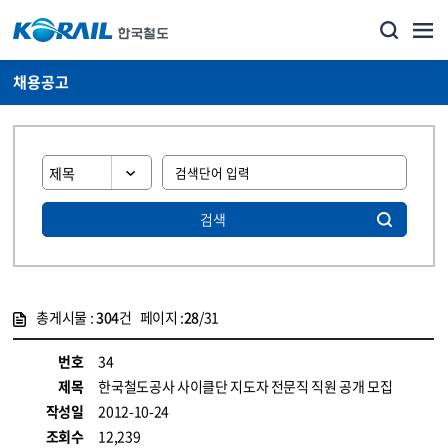
채용공고
검색
총게시물 :
304
건 페이지 :
28
/31
게시물 목록
코레일소개_경영공시_채용공고 목록 - 정보 제공
번호
34
제목
한국철도공사 사이클단 지도자 전문직 직원 공개 모집
작성일
2012-10-24
조회수
12,239