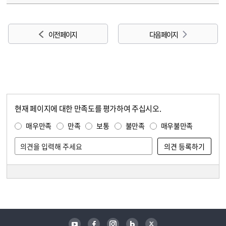
이전 페이지
다음 페이지
현재 페이지에 대한 만족도를 평가하여 주십시오.
콘텐츠 만족도 조사
만족도 조사
매우만족
만족
보통
불만족
매우불만족
담당자 정보
담당자 정보
유튜브
페이스북
인스타그램
블로그
트위터