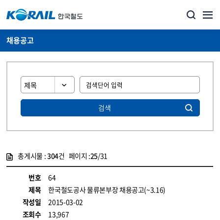
채용공고
검색
총게시물 :
304
건 페이지 :
25
/31
게시물 목록
코레일소개_경영공시_채용공고 목록 - 정보 제공
번호
64
제목
한국철도공사 물류본부장 채용공고(~3.16)
작성일
2015-03-02
조회수
13,967