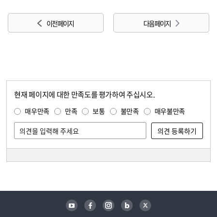
이전 페이지
다음 페이지
현재 페이지에 대한 만족도를 평가하여 주십시오.
콘텐츠 만족도 조사
만족도 조사
매우만족
만족
보통
불만족
매우불만족
담당자 정보
담당자 정보
유튜브
페이스북
인스타그램
블로그
트위터