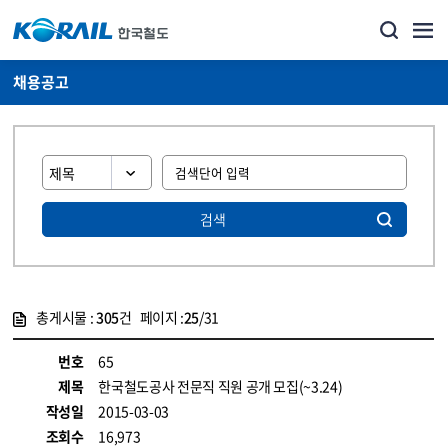
채용공고
검색
총게시물 :
305
건 페이지 :
25
/31
게시물 목록
코레일소개_경영공시_채용공고 목록 - 정보 제공
번호
65
제목
한국철도공사 전문직 직원 공개 모집(~3.24)
작성일
2015-03-03
조회수
16,973