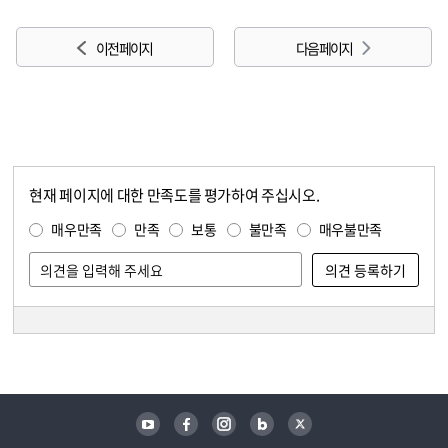
이전 페이지
다음 페이지
현재 페이지에 대한 만족도를 평가하여 주십시오.
콘텐츠 만족도 조사
만족도 조사
매우만족
만족
보통
불만족
매우불만족
담당자 정보
담당자 정보
유튜브
페이스북
인스타그램
블로그
트위터