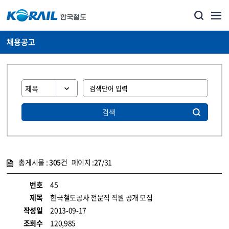
채용공고
검색
총게시물 :
305
건 페이지 :
27
/31
게시물 목록
코레일소개_경영공시_채용공고 목록 - 정보 제공
번호
45
제목
한국철도공사 전문직 직원 공개 모집
작성일
2013-09-17
조회수
120,985