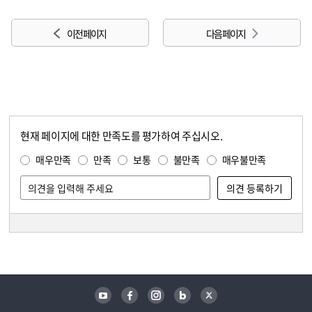
이전 페이지
다음 페이지
현재 페이지에 대한 만족도를 평가하여 주십시오.
콘텐츠 만족도 조사
만족도 조사
매우만족
만족
보통
불만족
매우불만족
담당자 정보
담당자 정보
유튜브
페이스북
인스타그램
블로그
트위터