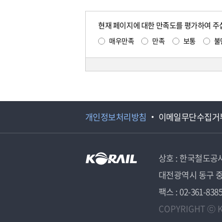
현재 페이지에 대한 만족도를 평가하여 주
매우만족
만족
보통
불
개인정보처리방침
이메일무단수집거
상호 : 한국철도공
대전광역시 동구 중
팩스 : 02-361-838
COPYRIGHT ⓒ K