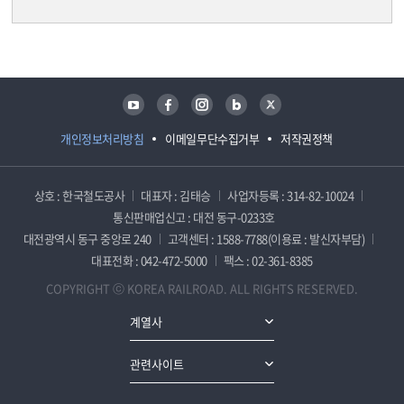
담당자 정보
담당자 정보
유튜브
페이스북
인스타그램
블로그
트위터
개인정보처리방침
이메일무단수집거부
저작권정책
상호 : 한국철도공사
대표자 : 김태승
사업자등록 : 314-82-10024
통신판매업신고 : 대전 동구-0233호
대전광역시 동구 중앙로 240
고객센터 : 1588-7788(이용료 : 발신자부담)
대표전화 : 042-472-5000
팩스 : 02-361-8385
COPYRIGHT ⓒ KOREA RAILROAD. ALL RIGHTS RESERVED.
계열사
관련사이트