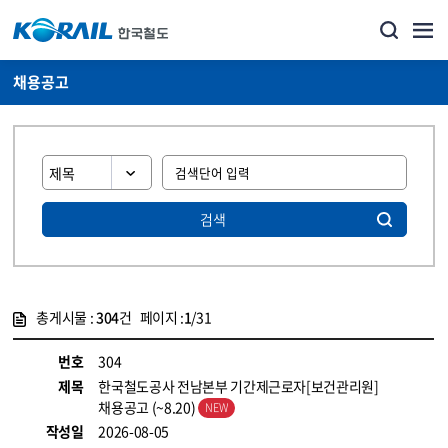
채용공고
검색
총게시물 :
304
건 페이지 :
1
/31
게시물 목록
코레일소개_경영공시_채용공고 목록 - 정보 제공
번호
304
제목
한국철도공사 전남본부 기간제근로자[보건관리원]
채용공고 (~8.20)
작성일
2026-08-05