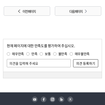
이전 페이지
다음 페이지
현재 페이지에 대한 만족도를 평가하여 주십시오.
콘텐츠 만족도 조사
만족도 조사
매우만족
만족
보통
불만족
매우불만족
담당자 정보
담당자 정보
유튜브
페이스북
인스타그램
블로그
트위터