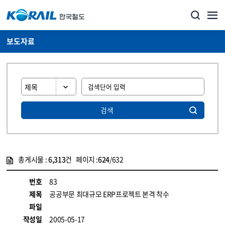
보도자료
검색
총게시물 :
6,313
건 페이지 :
624
/632
게시물 목록
뉴스·홍보_보도자료 목록 - 정보 제공
번호
83
제목
공공부문 최대규모 ERP프로젝트 본격 착수
파일
작성일
2005-05-17