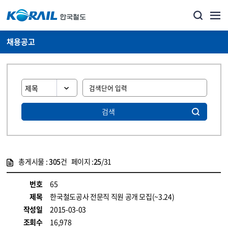
채용공고
검색
총게시물 :
305
건 페이지 :
25
/31
게시물 목록
코레일소개_경영공시_채용공고 목록 - 정보 제공
번호
65
제목
한국철도공사 전문직 직원 공개 모집(~3.24)
작성일
2015-03-03
조회수
16,978