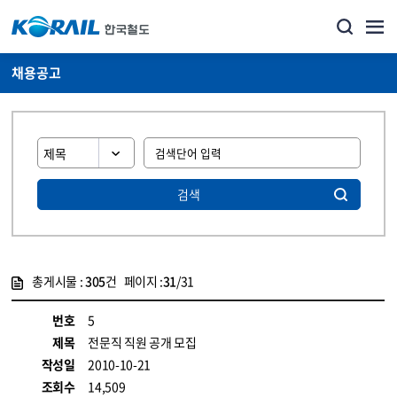
채용공고
검색
총게시물 :
305
건 페이지 :
31
/31
게시물 목록
코레일소개_경영공시_채용공고 목록 - 정보 제공
번호
5
제목
전문직 직원 공개 모집
작성일
2010-10-21
조회수
14,509