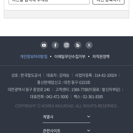
담당자 정보
담당자 정보
유튜브
페이스북
인스타그램
블로그
트위터
개인정보처리방침
이메일무단수집거부
저작권정책
상호 : 한국철도공사
대표자 : 김태승
사업자등록 : 314-82-10024
통신판매업신고 : 대전 동구-0233호
대전광역시 동구 중앙로 240
고객센터 : 1588-7788(이용료 : 발신자부담)
대표전화 : 042-472-5000
팩스 : 02-361-8385
COPYRIGHT ⓒ KOREA RAILROAD. ALL RIGHTS RESERVED.
계열사
관련사이트