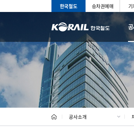
한국철도
승차권예매
기
공
CEO
일반현
공사소개