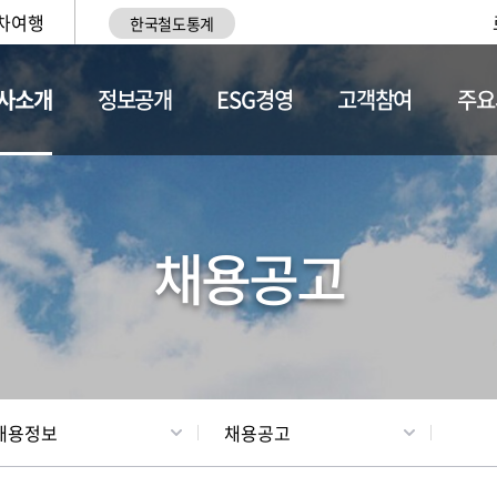
차여행
한국철도통계
사소개
정보공개
ESG경영
고객참여
주요
황
조직현황
채용정보
채용공고
채용정보
채용공고