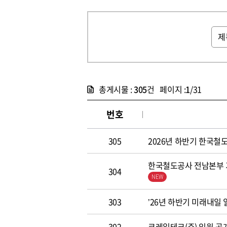
총게시물 :
305
건 페이지 :
1
/31
번호
305
2026년 하반기 한국철도공
한국철도공사 전남본부 기
304
303
’26년 하반기 미래내일
302
코레일테크(주) 임원 공개모집