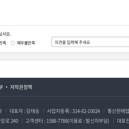
십시오.
만족
매우불만족
부
저작권정책
사
대표자 : 김태승
사업자등록 : 314-82-10024
통신판매업신
앙로 240
고객센터 : 1588-7788(이용료 : 발신자부담)
대표전화