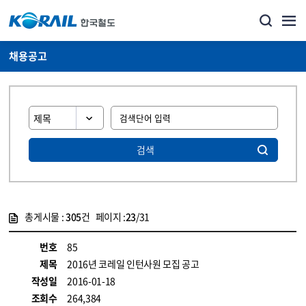
채용공고
검색
총게시물 :
305
건 페이지 :
23
/31
게시물 목록
코레일소개_경영공시_채용공고 목록 - 정보 제공
번호
85
제목
2016년 코레일 인턴사원 모집 공고
작성일
2016-01-18
조회수
264,384