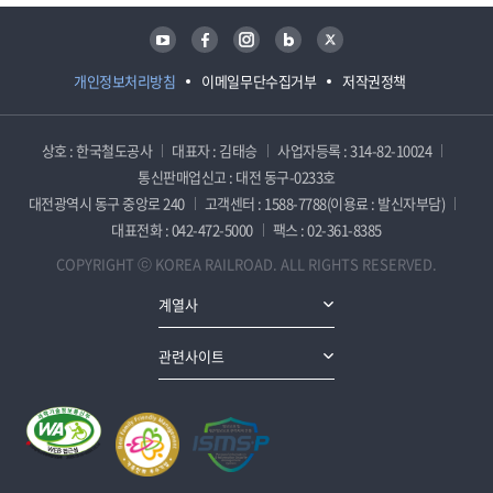
유튜브
페이스북
인스타그램
블로그
트위터
개인정보처리방침
이메일무단수집거부
저작권정책
상호 : 한국철도공사
대표자 : 김태승
사업자등록 : 314-82-10024
통신판매업신고 : 대전 동구-0233호
대전광역시 동구 중앙로 240
고객센터 : 1588-7788(이용료 : 발신자부담)
대표전화 : 042-472-5000
팩스 : 02-361-8385
COPYRIGHT ⓒ KOREA RAILROAD. ALL RIGHTS RESERVED.
계열사
관련사이트