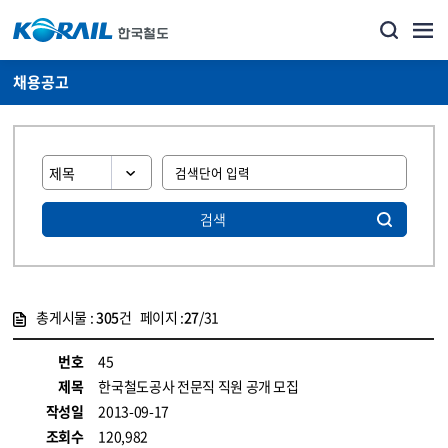
채용공고
검색
총게시물 :
305
건 페이지 :
27
/31
게시물 목록
코레일소개_경영공시_채용공고 목록 - 정보 제공
번호
45
제목
한국철도공사 전문직 직원 공개 모집
작성일
2013-09-17
조회수
120,982