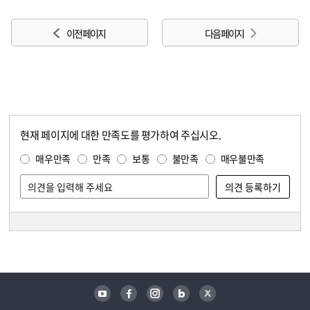
이전 페이지
다음 페이지
현재 페이지에 대한 만족도를 평가하여 주십시오.
콘텐츠 만족도 조사
만족도 조사
매우만족
만족
보통
불만족
매우불만족
담당자 정보
담당자 정보
유튜브
페이스북
인스타그램
블로그
트위터