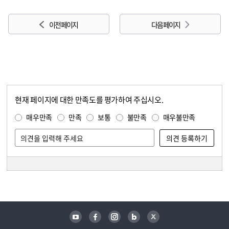
이전 페이지
다음 페이지
현재 페이지에 대한 만족도를 평가하여 주십시오.
콘텐츠 만족도 조사
만족도 조사
매우만족
만족
보통
불만족
매우불만족
담당자 정보
담당자 정보
유튜브
페이스북
인스타그램
블로그
트위터