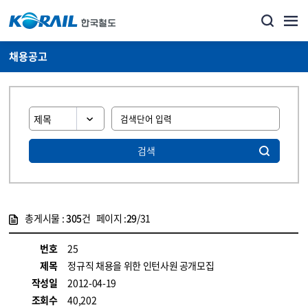
채용공고
검색
총게시물 :
305
건 페이지 :
29
/31
게시물 목록
코레일소개_경영공시_채용공고 목록 - 정보 제공
번호
25
제목
정규직 채용을 위한 인턴사원 공개모집
작성일
2012-04-19
조회수
40,202