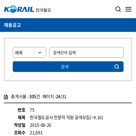
채용공고
검색
총게시물 :
305
건 페이지 :
24
/31
게시물 목록
코레일소개_경영공시_채용공고 목록 - 정보 제공
번호
75
제목
한국철도공사 전문직 직원 공개모집(~9.16)
작성일
2015-08-26
조회수
21,691