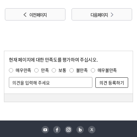
이전 페이지
다음 페이지
현재 페이지에 대한 만족도를 평가하여 주십시오.
콘텐츠 만족도 조사
만족도 조사
매우만족
만족
보통
불만족
매우불만족
담당자 정보
담당자 정보
유튜브
페이스북
인스타그램
블로그
트위터