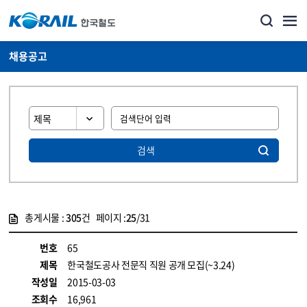
채용공고
검색
총게시물 :
305
건 페이지 :
25
/31
게시물 목록
코레일소개_경영공시_채용공고 목록 - 정보 제공
번호
65
제목
한국철도공사 전문직 직원 공개 모집(~3.24)
작성일
2015-03-03
조회수
16,961