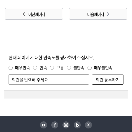
이전 페이지
다음 페이지
현재 페이지에 대한 만족도를 평가하여 주십시오.
콘텐츠 만족도 조사
만족도 조사
매우만족
만족
보통
불만족
매우불만족
담당자 정보
담당자 정보
유튜브
페이스북
인스타그램
블로그
트위터