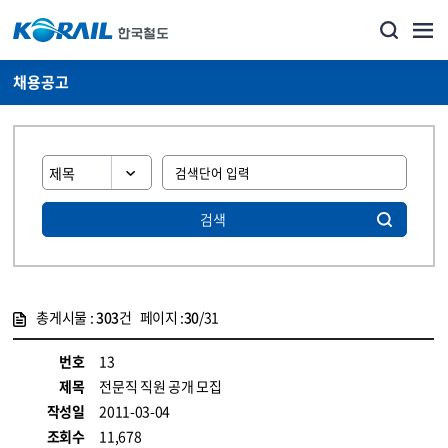
채용공고
검색
총게시물 :
303
건 페이지 :
30
/31
게시물 목록
코레일소개_경영공시_채용공고 목록 - 정보 제공
번호
13
제목
전문직 직원 공개 모집
작성일
2011-03-04
조회수
11,678