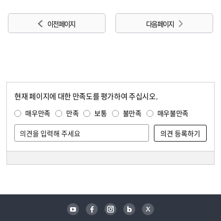
이전 페이지
다음 페이지
현재 페이지에 대한 만족도를 평가하여 주십시오.
콘텐츠 만족도 조사
만족도 조사
매우만족
만족
보통
불만족
매우불만족
담당자 정보
담당자 정보
유튜브
페이스북
인스타그램
블로그
트위터