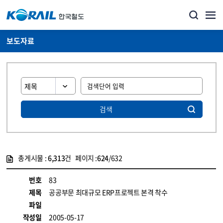
보도자료
검색
총게시물 :
6,313
건 페이지 :
624
/632
게시물 목록
뉴스·홍보_보도자료 목록 - 정보 제공
번호
83
제목
공공부문 최대규모 ERP프로젝트 본격 착수
파일
작성일
2005-05-17