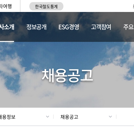
차여행
한국철도통계
사소개
정보공개
ESG경영
고객참여
주요
황
조직현황
채용정보
채용공고
채용정보
채용공고