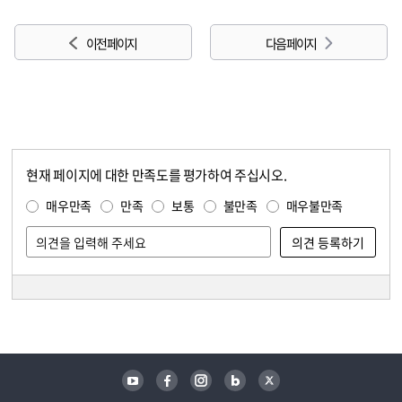
이전 페이지
다음 페이지
현재 페이지에 대한 만족도를 평가하여 주십시오.
콘텐츠 만족도 조사
만족도 조사
매우만족
만족
보통
불만족
매우불만족
담당자 정보
담당자 정보
유튜브
페이스북
인스타그램
블로그
트위터