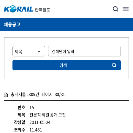
채용공고
검색
총게시물 :
305
건 페이지 :
30
/31
게시물 목록
코레일소개_경영공시_채용공고 목록 - 정보 제공
번호
15
제목
전문직 직원 공개 모집
작성일
2011-05-24
조회수
11,481