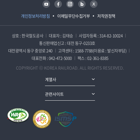
유튜브
페이스북
인스타그램
블로그
트위터
개인정보처리방침
이메일무단수집거부
저작권정책
상호 : 한국철도공사
대표자 : 김태승
사업자등록 : 314-82-10024
통신판매업신고 : 대전 동구-0233호
대전광역시 동구 중앙로 240
고객센터 : 1588-7788(이용료 : 발신자부담)
대표전화 : 042-472-5000
팩스 : 02-361-8385
COPYRIGHT ⓒ KOREA RAILROAD. ALL RIGHTS RESERVED.
계열사
관련사이트