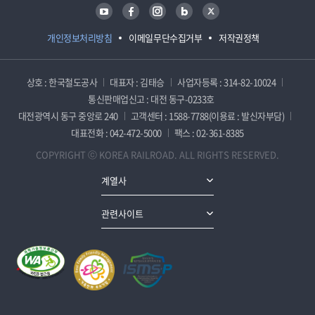
유튜브
페이스북
인스타그램
블로그
트위터
개인정보처리방침
이메일무단수집거부
저작권정책
상호 : 한국철도공사
대표자 : 김태승
사업자등록 : 314-82-10024
통신판매업신고 : 대전 동구-0233호
대전광역시 동구 중앙로 240
고객센터 : 1588-7788(이용료 : 발신자부담)
대표전화 : 042-472-5000
팩스 : 02-361-8385
COPYRIGHT ⓒ KOREA RAILROAD. ALL RIGHTS RESERVED.
계열사
관련사이트