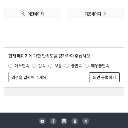
이전 페이지
다음 페이지
현재 페이지에 대한 만족도를 평가하여 주십시오.
콘텐츠 만족도 조사
만족도 조사
매우만족
만족
보통
불만족
매우불만족
담당자 정보
담당자 정보
유튜브
페이스북
인스타그램
블로그
트위터