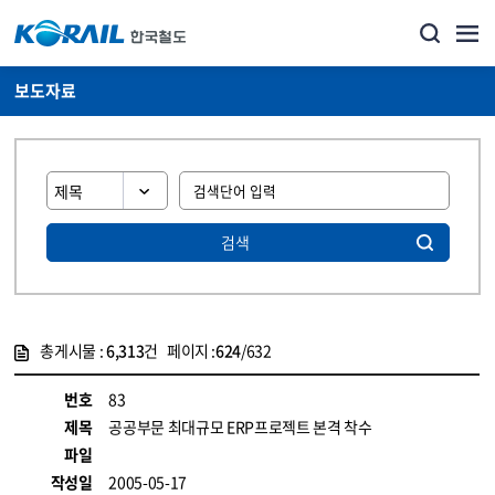
보도자료
검색
총게시물 :
6,313
건 페이지 :
624
/632
게시물 목록
뉴스·홍보_보도자료 목록 - 정보 제공
번호
83
제목
공공부문 최대규모 ERP프로젝트 본격 착수
파일
작성일
2005-05-17