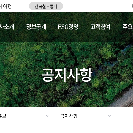
차여행
한국철도통계
사소개
정보공개
ESG경영
고객참여
주요
업
갤러리
기차소개
공지사항
홍보
공지사항