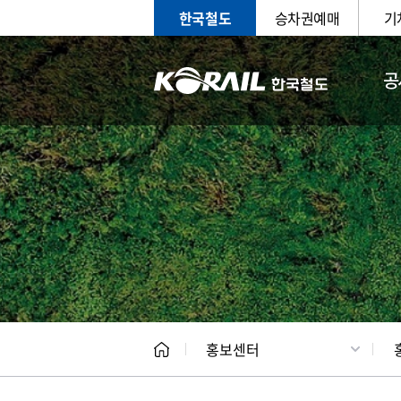
한국철도
승차권예매
기
공
홍보
문화사
홍보센터