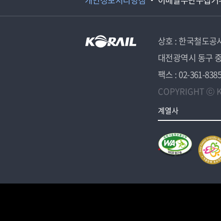
상호 : 한국철도공
대전광역시 동구 중
팩스 : 02-361-838
COPYRIGHT ⓒ K
계열사