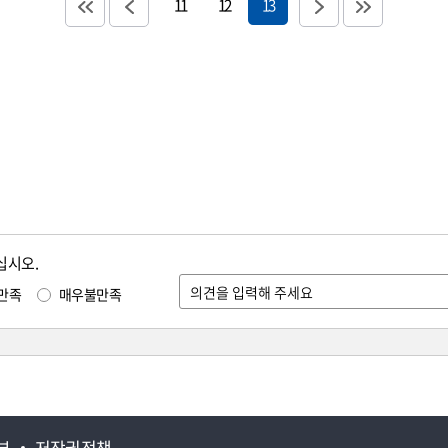
11
12
13
십시오.
만족
매우불만족
부
저작권정책