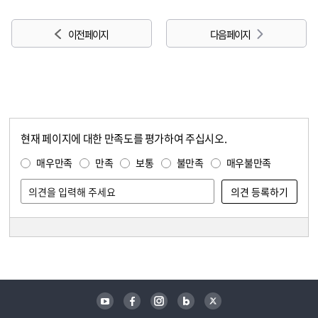
이전 페이지
다음 페이지
현재 페이지에 대한 만족도를 평가하여 주십시오.
콘텐츠 만족도 조사
만족도 조사
매우만족
만족
보통
불만족
매우불만족
담당자 정보
담당자 정보
유튜브
페이스북
인스타그램
블로그
트위터