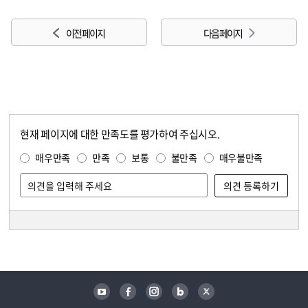
이전 페이지
다음 페이지
현재 페이지에 대한 만족도를 평가하여 주십시오.
콘텐츠 만족도 조사
만족도 조사
매우만족
만족
보통
불만족
매우불만족
담당자 정보
담당자 정보
유튜브
페이스북
인스타그램
블로그
트위터