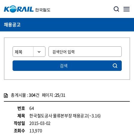
채용공고
검색
총게시물 :
304
건 페이지 :
25
/31
게시물 목록
코레일소개_경영공시_채용공고 목록 - 정보 제공
번호
64
제목
한국철도공사 물류본부장 채용공고(~3.16)
작성일
2015-03-02
조회수
13,970