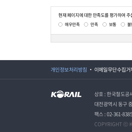
현재 페이지에 대한 만족도를 평가하여 주
매우만족
만족
보통
불
개인정보처리방침
이메일무단수집거
상호 : 한국철도공
대전광역시 동구 중
팩스 : 02-361-838
COPYRIGHT ⓒ K