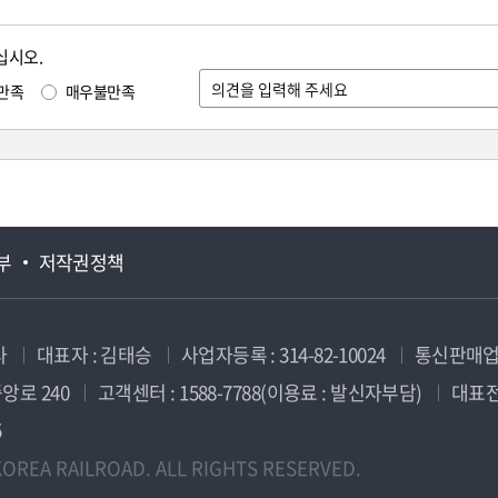
십시오.
만족
매우불만족
부
저작권정책
사
대표자 : 김태승
사업자등록 : 314-82-10024
통신판매업신
앙로 240
고객센터 : 1588-7788(이용료 : 발신자부담)
대표전화
5
OREA RAILROAD. ALL RIGHTS RESERVED.