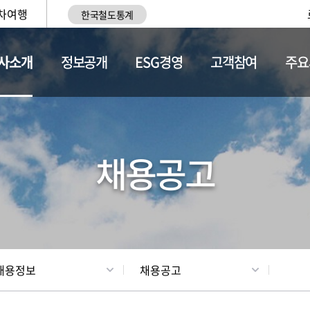
차여행
한국철도통계
사소개
정보공개
ESG경영
고객참여
주요
황
조직현황
채용정보
채용공고
채용정보
채용공고