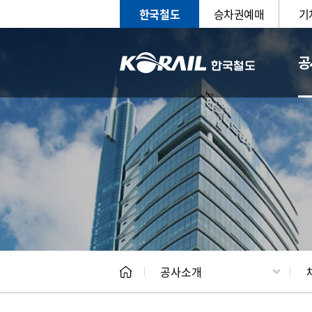
한국철도
승차권예매
기
공
CEO
일반현
공사소개