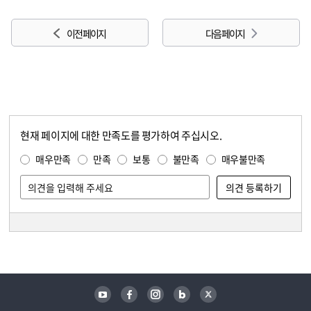
이전 페이지
다음 페이지
현재 페이지에 대한 만족도를 평가하여 주십시오.
콘텐츠 만족도 조사
만족도 조사
매우만족
만족
보통
불만족
매우불만족
담당자 정보
담당자 정보
유튜브
페이스북
인스타그램
블로그
트위터