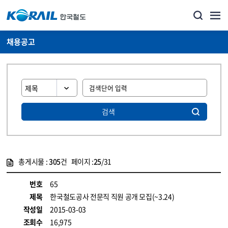
채용공고
검색
총게시물 :
305
건 페이지 :
25
/31
게시물 목록
코레일소개_경영공시_채용공고 목록 - 정보 제공
번호
65
제목
한국철도공사 전문직 직원 공개 모집(~3.24)
작성일
2015-03-03
조회수
16,975